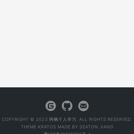
COPYRIGHT © 2023 阿枫个人学习. ALL RIGHTS RESERVED.
THEME
KRATOS
MADE BY
SEATON JIANG