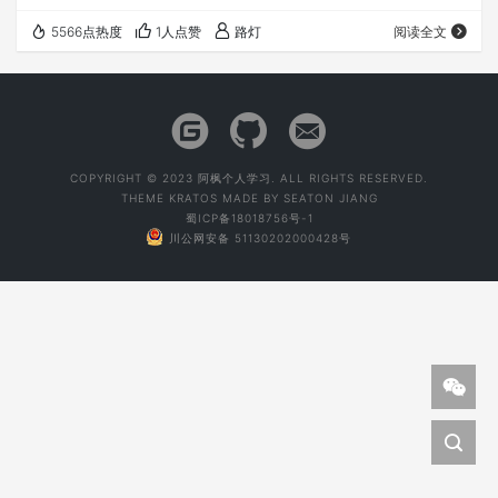
版本的手机，也找过各种方案，最后找到原因所在：
5566点热度
1人点赞
路灯
阅读全文
Android11和以上系统不支持非系统应用的自动启动！ 找到
原因就好办了，在网上搜索个方法，能用系统悬浮窗权限来
绕过不能启动的限制 第一步：增加系统广告接收 class
BootReceiver : BroadcastReceiver() { ov…
COPYRIGHT © 2023 阿枫个人学习. ALL RIGHTS RESERVED.
THEME
KRATOS
MADE BY
SEATON JIANG
蜀ICP备18018756号-1
川公网安备 51130202000428号