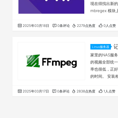
现在得找出新的解
mbregex 模块上，
mbregex
mbstring 模块：
2025年03月18日
0条评论
2279点热度
0人点赞
Linux服务器
ffmpeg
家里的NAS服务器
的视频全部统一用
率也很低，正好
的时间。 安装相关依赖文
devel cmake fre
pkgconfig zlib
2025年03月17日
0条评论
2838点热度
1人点赞