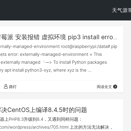
天气源
莓派 安装报错 虚拟环境 pip3 install
error:
y-managed-environment
rnally-managed-environment root@raspberrypi:/data# pip
kets error: externally-managed-environment × This
 externally managed ╰─> To install Python packages
y apt install python3-xyz, where xyz is the …
路灯
阅读全文
决CentOS上编译8.4.5时的问题
上PHP8.3升级到8.4，又遇到同样问题：
ve.com/wordpress/archives/705.html 上次的方法无法解决，