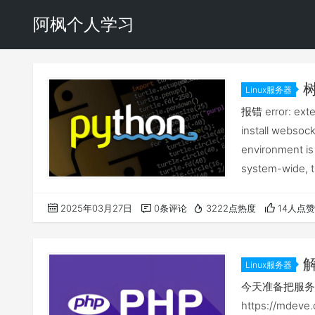
阿枫个人学习
树
Linux服务器
externall
报错 error: exte
install websoc
environment is
system-wide, tr
2025年03月27日
0条评论
3222点热度
14人点赞
解
Linux服务器
今天准备把服务器
https://mde