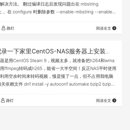
决方法。 翻过编译日志后发现问题出在 mbstring
 在 configure 时删除参数 --enable-mbstring --enable-
 即能正常编译。如需要这两个模块，可以单独进行编译。 编译
 进入 {PHP源码}/ext/mbstring /usr/…
路灯
阅读全文
记录一下家里CentOS-NAS服务器上安装
转码视频
是用CentOS Steam 9，视频太多，就准备把h264和wma
ffmpeg转码成h265，能省一大半空间！反正NAS平时使用
利用空余时间来转码视频，慢是慢了一点，但不占用我电脑
件 dnf install -y autoconf automake bzip2 bzip2-
etype-devel dnf install -y gcc gcc-c++ git libtool make
-…
路灯
阅读全文