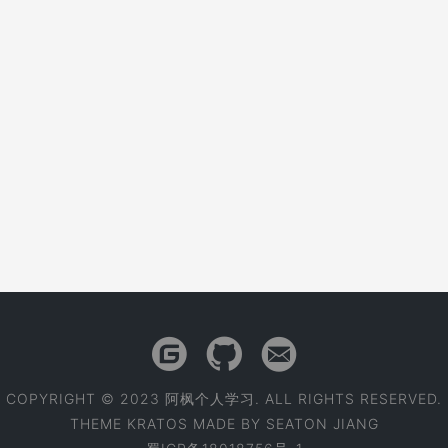
COPYRIGHT © 2023 阿枫个人学习. ALL RIGHTS RESERVED.
THEME
KRATOS
MADE BY
SEATON JIANG