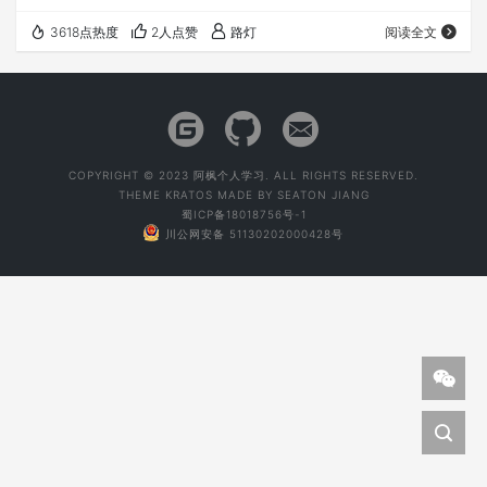
端（Terminal），然后将下面这行命令粘贴进去并回车。这
3618点热度
2人点赞
路灯
阅读全文
通常可以帮助解决上述问题。 defaults write
com.apple.dock ResetLaunchPad -bool true && killall
Dock 执行完毕后，再次检查启动台，看看问题是否得到解
决。
COPYRIGHT © 2023 阿枫个人学习. ALL RIGHTS RESERVED.
THEME
KRATOS
MADE BY
SEATON JIANG
蜀ICP备18018756号-1
川公网安备 51130202000428号