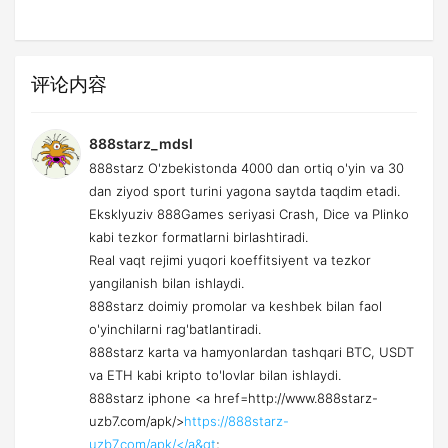
评论内容
888starz_mdsl
888starz O'zbekistonda 4000 dan ortiq o'yin va 30
dan ziyod sport turini yagona saytda taqdim etadi.
Eksklyuziv 888Games seriyasi Crash, Dice va Plinko
kabi tezkor formatlarni birlashtiradi.
Real vaqt rejimi yuqori koeffitsiyent va tezkor
yangilanish bilan ishlaydi.
888starz doimiy promolar va keshbek bilan faol
o'yinchilarni rag'batlantiradi.
888starz karta va hamyonlardan tashqari BTC, USDT
va ETH kabi kripto to'lovlar bilan ishlaydi.
888starz iphone <a href=http://www.888starz-
uzb7.com/apk/>
https://888starz-
uzb7.com/apk/</a&gt
;