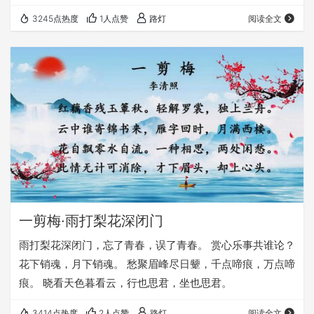
看。 解释春风无限恨，沉香亭北倚阑干。
3245点热度
1人点赞
路灯
阅读全文
一剪梅·雨打梨花深闭门
雨打梨花深闭门，忘了青春，误了青春。 赏心乐事共谁论？
花下销魂，月下销魂。 愁聚眉峰尽日颦，千点啼痕，万点啼
痕。 晓看天色暮看云，行也思君，坐也思君。
3414点热度
2人点赞
路灯
阅读全文