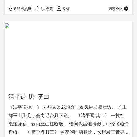
是命中注定。耳顺境：对方有60个人的时候也愿意听自己讲
556点热度
1人点赞
路灯
阅读全文
道理​。从心境：即使对面有70个以上的人，依然想怎么打就
怎么打 儒门五常技 仁：持按双腿或肩胛骨把人一分为二的
技艺 义：双臂交错，以手刃削首的技艺 礼：镰刀或其他利
器藏于袖管衣物之内的技艺 智：借助日光和阴影隐藏身形出
其不意的技艺 信：临阵对敌以言语…
清平调 唐-李白
《清平调·其一》 云想衣裳花想容，春风拂槛露华浓。 若非
群玉山头见，会向瑶台月下逢。 《清平调·其二》 一枝红
艳露凝香，云雨巫山枉断肠。 借问汉宫谁得似，可怜飞燕倚
新妆。 《清平调·其三》 名花倾国两相欢，长得君王带笑