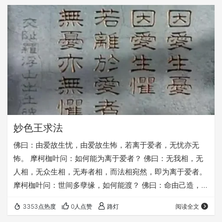
妙色王求法
佛曰：由爱故生忧，由爱故生怖，若离于爱者，无忧亦无
怖。 摩柯枷叶问：如何能为离于爱者？ 佛曰：无我相，无
人相，无众生相，无寿者相，而法相宛然，即为离于爱者。
摩柯枷叶问：世间多孽缘，如何能渡？ 佛曰：命由己造，相
由心生。世间万物皆是化相，心不变万物皆不变，心不动万
3353点热度
0人点赞
路灯
阅读全文
物皆不动。 摩柯枷叶问：此非易事。 佛曰：爱别离，怨憎