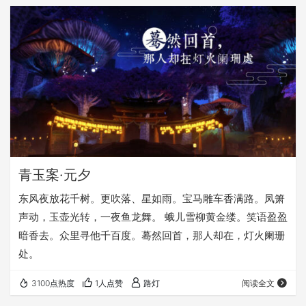
会，撒手西归，全无是类，不过是满眼空花，一片虚幻。 摩
柯枷叶问：何为？ 佛曰：坐亦禅，行亦禅，一花一世界，一
叶一菩提，春来花自青，秋至叶飘零，无穷般若心自在，语
默动静体自然。
青玉案·元夕
东风夜放花千树。更吹落、星如雨。宝马雕车香满路。凤箫
声动，玉壶光转，一夜鱼龙舞。 蛾儿雪柳黄金缕。笑语盈盈
暗香去。众里寻他千百度。蓦然回首，那人却在，灯火阑珊
处。
3100点热度
1人点赞
路灯
阅读全文