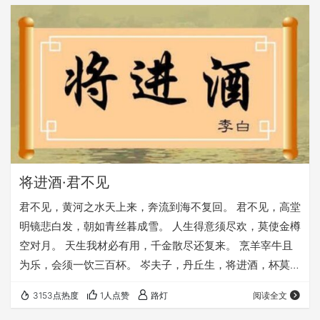
将进酒·君不见
君不见，黄河之水天上来，奔流到海不复回。 君不见，高堂
明镜悲白发，朝如青丝暮成雪。 人生得意须尽欢，莫使金樽
空对月。 天生我材必有用，千金散尽还复来。 烹羊宰牛且
为乐，会须一饮三百杯。 岑夫子，丹丘生，将进酒，杯莫
停。 与君歌一曲，请君为我倾耳听。 钟鼓馔玉不足贵，但
3153点热度
1人点赞
路灯
阅读全文
愿长醉不愿醒。 古来圣贤皆寂寞，惟有饮者留其名。 陈王