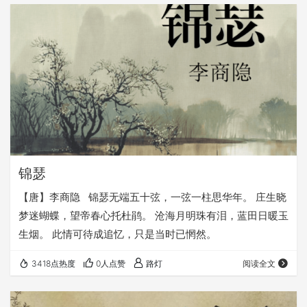
昔时宴平乐，斗酒十千恣欢谑。 主人何为言少钱，径须沽取
对君酌。 五花马，千金裘，呼儿将出换美酒，与尔同销万古
愁。
锦瑟
【唐】李商隐 锦瑟无端五十弦，一弦一柱思华年。 庄生晓
梦迷蝴蝶，望帝春心托杜鹃。 沧海月明珠有泪，蓝田日暖玉
生烟。 此情可待成追忆，只是当时已惘然。
3418点热度
0人点赞
路灯
阅读全文