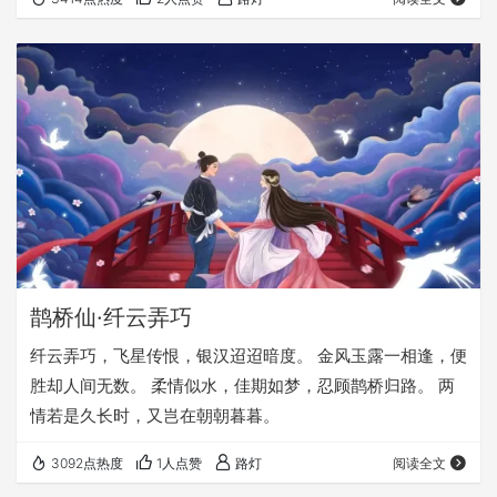
鹊桥仙·纤云弄巧
纤云弄巧，飞星传恨，银汉迢迢暗度。 金风玉露一相逢，便
胜却人间无数。 柔情似水，佳期如梦，忍顾鹊桥归路。 两
情若是久长时，又岂在朝朝暮暮。
3092点热度
1人点赞
路灯
阅读全文