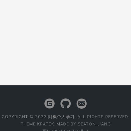
COPYRIGHT © 2023 阿枫个人学习. ALL RIGHTS RESERVED.
THEME
KRATOS
MADE BY
SEATON JIANG