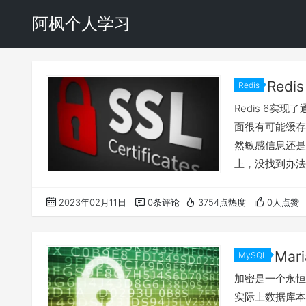
阿枫个人学习
Redi
Redis
Redis 6实
面很有可能缓存
然敏感信息还是建
上，没找到办法链接有
redis-tls open
nodes -sha256
2023年02月11日
0条评论
3754点热度
0人点赞
Mar
MySQL
加密是一个永恒
实际上数据库本