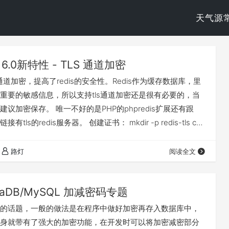
天气源
s 6.0新特性 - TLS 通道加密
现了通道加密，提高了redis的安全性。Redis作为缓存数据库，里
重要的敏感信息，所以支持tls通道加密还是很有必要的，当
议加密保存。 唯一不好的是PHP的phpredis扩展还有跟
tls的redis服务器。 创建证书： mkdir -p redis-tls cd
ssl genrsa -out ca.key 2048 openssl req -x509 -new -
 -key \ ca.key…
路灯
阅读全文
iaDB/MySQL 加减密码专题
的话题，一般的做法是在程序中做好加密再存入数据库中，
身就带有了强大的加密功能，在开发时可以将加密减密部分