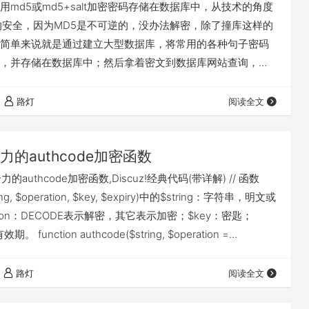
用md5或md5+salt加密密码存储在数据库中，从技术的角度
的安全，因为MD5是不可逆的，没办法解密，除了撞库这样的
简单来说就是通过建立大型数据库，将常用的各种句子密码
，并存储在数据库中；然后拿着密文到数据库网站查询，就
 但在PHP中有更好的密码存储方式：Password Hashing，
 //查看哈希值的相关信息 array password_get_info
路灯
阅读全文
) //创建hash密码 stri…
力的authcode加密函数
常给力的authcode加密函数,Discuz!经典代码(带详解) // 函数
ring, $operation, $key, $expiry)中的$string：字符串，明文或
ation：DECODE表示解密，其它表示加密；$key：密匙；
期。 function authcode($string, $operation =
= '', $expiry = 0…
路灯
阅读全文