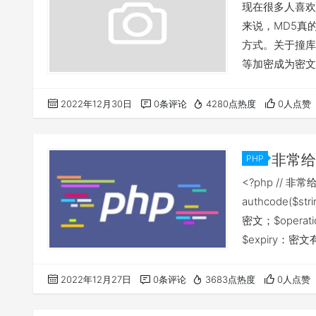
现在很多人喜欢
来说，MD5真
方式。关于撞库
等加密成为密文
有可能查到密码。
主要用到了4个函数：
2022年12月30日
0条评论
4280点热度
0人点赞
(string $hash
非常给
PHP
<?php // 非
authcode($st
密文；$oper
$expiry：密文有效
'DECODE', $key 
2022年12月27日
0条评论
3683点热度
0人点赞