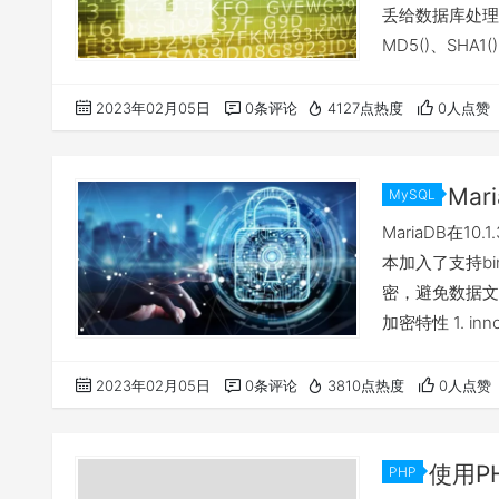
丢给数据库处理，
MD5()、SHA1()、
SHA1('1234'); 
--…
2023年02月05日
0条评论
4127点热度
0人点赞
Mar
MySQL
MariaDB在1
本加入了支持bi
密，避免数据文件
加密特性 1. inn
密 5. 临时文件
密； 2. 目前只有M
2023年02月05日
0条评论
3810点热度
0人点赞
使用PH
PHP