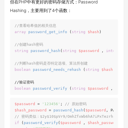
但在PHP中有更好的密码存储方式：Password
Hashing，主要用到了4个函数：
//查看哈希值的相关信息
array
password_get_info
 (
string
$hash
)

//创建hash密码
string
password_hash
(
string
$password
 , 
integer
$
//判断hash密码是否特定选项、算法所创建
boolean
password_needs_rehash
 (
string
$hash
 , 
int
boolean
password_verify
 (
string
$password
 , 
strin
$password
 = 
'123456'
; 
// 原始密码
$hash_password
 = 
password_hash
(
$password
, PASSWOR
// 密码类似：$2y$10$pVr9/OmhZfxWb6hA7iPxTezrhF8zhijE
if
 (
password_verify
(
$password
 , 
$hash_password
)){
