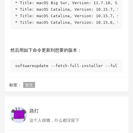
* Title: macOS Big Sur, Version: 11.7.10, Size: 12
* Title: macOS Catalina, Version: 10.15.7, Size: 8
* Title: macOS Catalina, Version: 10.15.7, Size: 8
* Title: macOS Catalina, Version: 10.15.6, Size: 
然后用如下命令更新到想要的版本：
softwareupdate --fetch-full-installer --full-inst
标签：
暂无
路灯
这个人很懒，什么都没留下